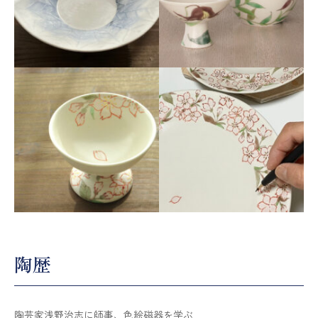
陶歴
陶芸家浅野治志に師事、色絵磁器を学ぶ