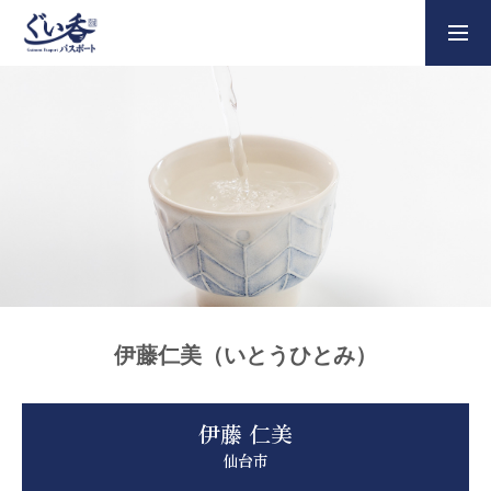
チケットの購入
ぐい呑パスポートとは？
ぐい呑パスポートの使い方
参加飲食店一覧
伊藤仁美（いとうひとみ）
伊藤 仁美
窯元・作家の紹介
仙台市