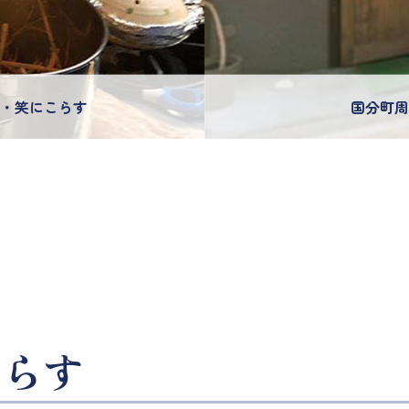
酒・笑にこらす
国分町周
こらす