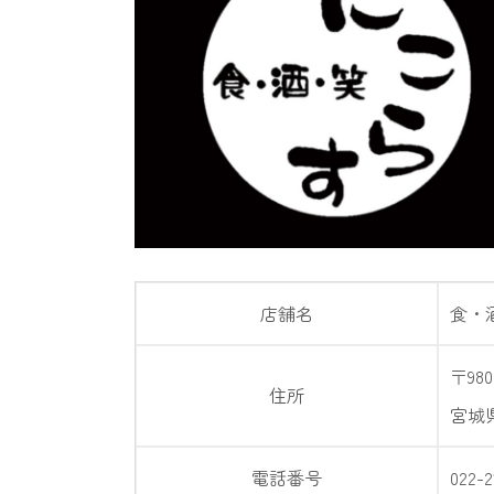
店舗名
食・
〒980
住所
宮城
電話番号
022-2