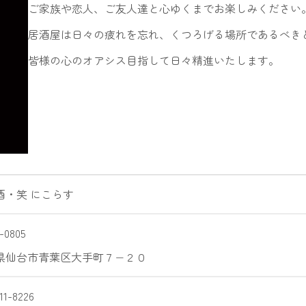
ご家族や恋人、ご友人達と心ゆくまでお楽しみください
居酒屋は日々の疲れを忘れ、くつろげる場所であるべき
皆様の心のオアシス目指して日々精進いたします。
酒・笑 にこらす
-0805
県仙台市青葉区大手町７−２０
11-8226