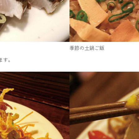
ぐい呑パスポ
季節の土鍋ご飯
ぐい呑パスポ
ます。
参加飲食店一
窯元・作家の