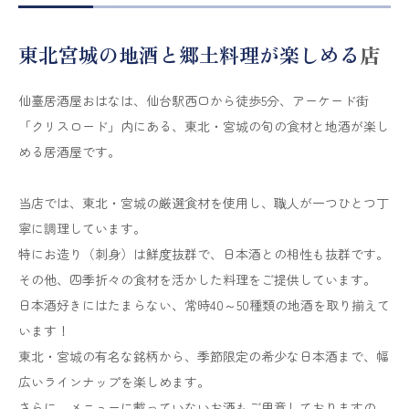
よくあるご質問
東北宮城の地酒と郷土料理が楽しめる
店
仙臺居酒屋おはなは、仙台駅西口から徒歩5分、アーケード街
日本酒豆知識
「クリスロード」内にある、東北・宮城の旬の食材と地酒が楽し
める居酒屋です。
お知らせ
当店では、東北・宮城の厳選食材を使用し、職人が一つひとつ丁
寧に調理しています。
運営会社・お問い合わせ
特にお造り（刺身）は鮮度抜群で、日本酒との相性も抜群です。
その他、四季折々の食材を活かした料理をご提供しています。
日本酒好きにはたまらない、常時40～50種類の地酒を取り揃えて
います！
東北・宮城の有名な銘柄から、季節限定の希少な日本酒まで、幅
広いラインナップを楽しめます。
さらに、メニューに載っていないお酒もご用意しておりますの