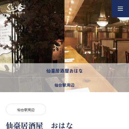
チケットの購入
ぐい呑パスポートとは？
ぐい呑パスポートの使い方
仙臺居酒屋おはな
仙台駅周辺
参加飲食店一覧
仙台駅周辺
窯元・作家の紹介
仙臺居酒屋 おはな